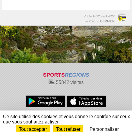
Publié le
22 avril 2022
par
Cédric BERNIER
SPORTS
REGIONS
55842
visites
Charte cookies
Gestion des cookies
Ce site utilise des cookies et vous donne le contrôle sur ceux
Informations légales
Signaler un contenu inapproprié
que vous souhaitez activer
Tout accepter
Tout refuser
Personnaliser
Envie de participer ?
Connexion