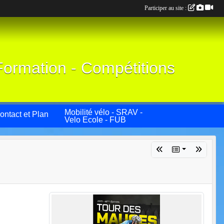
Participer au site :
Formation - Compétitions
Mobilité vélo - SRAV -
ontact et Plan
Velo Ecole - FUB