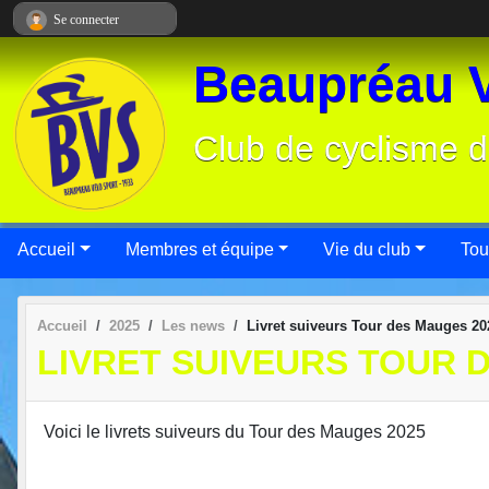
Panneau de gestion des cookies
Se connecter
Beaupréau V
Club de cyclisme d
Accueil
Membres et équipe
Vie du club
Tou
Accueil
2025
Les news
Livret suiveurs Tour des Mauges 20
LIVRET SUIVEURS TOUR 
Voici le livrets suiveurs du Tour des Mauges 2025