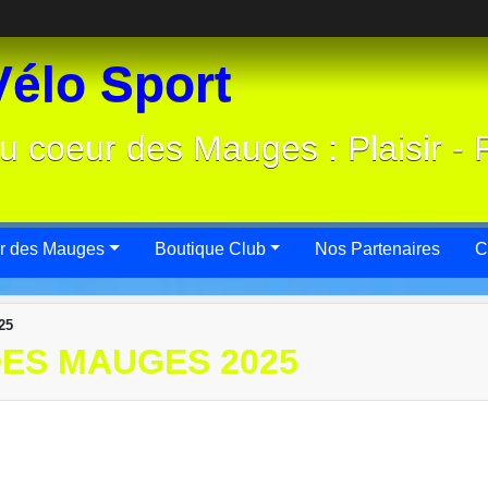
élo Sport
u coeur des Mauges : Plaisir - 
r des Mauges
Boutique Club
Nos Partenaires
C
25
DES MAUGES 2025